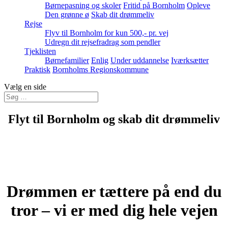
Børnepasning og skoler
Fritid på Bornholm
Opleve
Den grønne ø
Skab dit drømmeliv
Rejse
Flyv til Bornholm for kun 500,- pr. vej
Udregn dit rejsefradrag som pendler
Tjeklisten
Børnefamilier
Enlig
Under uddannelse
Iværksætter
Praktisk
Bornholms Regionskommune
Vælg en side
Flyt til Bornholm og skab dit drømmeliv
Flyt til Bornholm – en ø med mange muligheder, hvor du finder ro
til at være, plads til at skabe, og tid til det, som betyder mest for dig.
Flyt til Bornholm og gør din drøm til virkelighed
Drømmen er tættere på end du
tror – vi er med dig hele vejen