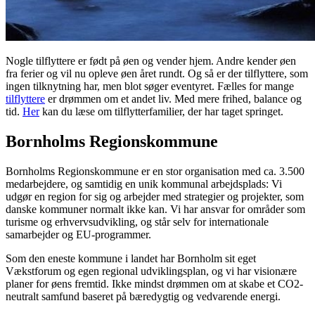
Nogle tilflyttere er født på øen og vender hjem. Andre kender øen
fra ferier og vil nu opleve øen året rundt. Og så er der tilflyttere, som
ingen tilknytning har, men blot søger eventyret. Fælles for mange
tilflyttere
er drømmen om et andet liv. Med mere frihed, balance og
tid.
Her
kan du læse om tilflytterfamilier, der har taget springet.
Bornholms Regionskommune
Bornholms Regionskommune er en stor organisation med ca. 3.500
medarbejdere, og samtidig en unik kommunal arbejdsplads: Vi
udgør en region for sig og arbejder med strategier og projekter, som
danske kommuner normalt ikke kan. Vi har ansvar for områder som
turisme og erhvervsudvikling, og står selv for internationale
samarbejder og EU-programmer.
Som den eneste kommune i landet har Bornholm sit eget
Vækstforum og egen regional udviklingsplan, og vi har visionære
planer for øens fremtid. Ikke mindst drømmen om at skabe et CO2-
neutralt samfund baseret på bæredygtig og vedvarende energi.