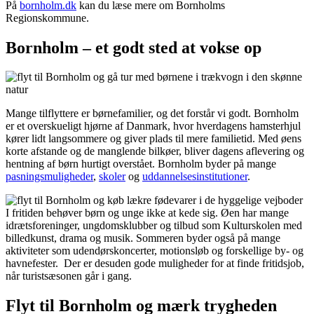
På
bornholm.dk
kan du læse mere om Bornholms
Regionskommune.
Bornholm – et godt sted at vokse op
Mange tilflyttere er børnefamilier, og det forstår vi godt. Bornholm
er et overskueligt hjørne af Danmark, hvor hverdagens hamsterhjul
kører lidt langsommere og giver plads til mere familietid. Med øens
korte afstande og de manglende bilkøer, bliver dagens aflevering og
hentning af børn hurtigt overstået. Bornholm byder på mange
pasningsmuligheder
,
skoler
og
uddannelsesinstitutioner
.
I fritiden behøver børn og unge ikke at kede sig. Øen har mange
idrætsforeninger, ungdomsklubber og tilbud som Kulturskolen med
billedkunst, drama og musik. Sommeren byder også på mange
aktiviteter som udendørskoncerter, motionsløb og forskellige by- og
havnefester. Der er desuden gode muligheder for at finde fritidsjob,
når turistsæsonen går i gang.
Flyt til Bornholm og mærk trygheden