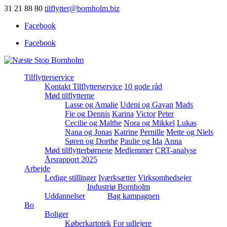
31 21 88 80
tilflytter@bornholm.biz
Facebook
Facebook
Tilflytterservice
Kontakt Tilflytterservice
10 gode råd
Mød tilflytterne
Lasse og Amalie
Udeni og Gayan
Mads
Fie og Dennis
Karina
Victor
Peter
Cecilie og Malthe
Nora og Mikkel
Lukas
Nana og Jonas
Katrine
Pernille
Mette og Niels
Søren og Dorthe
Paulie og Ida
Anna
Mød tilflytterbørnene
Medlemmer
CRT-analyse
Årsrapport 2025
Arbejde
Ledige stillinger
Iværksætter
Virksomhedsejer
Industriø Bornholm
Uddannelser
Bag kampagnen
Bo
Boliger
Køberkartotek
For udlejere