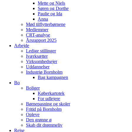
Mette og Niels
Søren og Dorthe
Paulie og Ida
Anna
Mød tilflytterbørnene
Medlemmer
CRT-analyse
Årsrapport 2025
Arbejde
Ledige stillinger
Iværksætter
Virksomhedsejer
Uddannelser
Industriø Bornholm
Bag kampagnen
Bo
Boliger
Køberkartotek
For udlejere
Børnepasning og skoler
Fritid på Bornholm
Opleve
Den grønne ø
Skab dit drømmeliv
Rejse