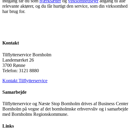
indgang får du som
iværksætter
og
virksomhedsejer
adgang til alle
relevante aktører, og du får hurtigt den service, som din virksomhed
har brug for.
Kontakt
Tilflytterservice Bornholm
Landemærket 26
3700 Rønne
Telefon: 3121 8880
Kontakt Tilflytterservice
Samarbejde
Tilflytterservice og Næste Stop Bornholm drives af Business Center
Bornholm på vegne af det bornholmske erhvervsliv og i samarbejde
med Bornholms Regionskommune.
Links