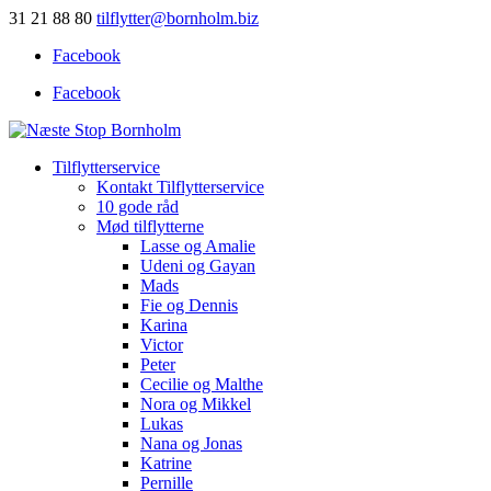
31 21 88 80
tilflytter@bornholm.biz
Facebook
Facebook
Tilflytterservice
Kontakt Tilflytterservice
10 gode råd
Mød tilflytterne
Lasse og Amalie
Udeni og Gayan
Mads
Fie og Dennis
Karina
Victor
Peter
Cecilie og Malthe
Nora og Mikkel
Lukas
Nana og Jonas
Katrine
Pernille