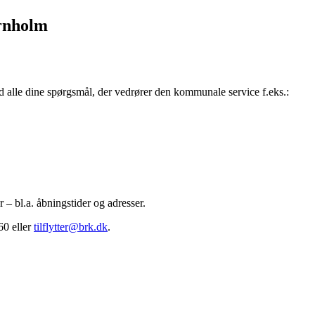
ornholm
d alle dine spørgsmål, der vedrører den kommunale service f.eks.:
– bl.a. åbningstider og adresser.
60 eller
tilflytter@brk.dk
.