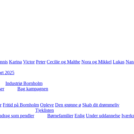
nnis
Karina
Victor
Peter
Cecilie og Malthe
Nora og Mikkel
Lukas
Nan
rt 2025
Industriø Bornholm
er
Bag kampagnen
r
Fritid på Bornholm
Opleve
Den grønne ø
Skab dit drømmeliv
Tjeklisten
radrag som pendler
Børnefamilier
Enlig
Under uddannelse
Iværks