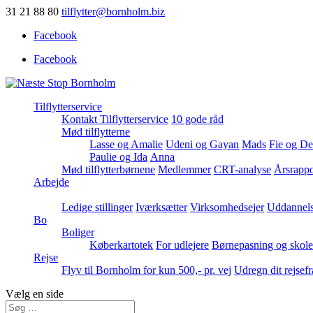
31 21 88 80
tilflytter@bornholm.biz
Facebook
Facebook
Tilflytterservice
Kontakt Tilflytterservice
10 gode råd
Mød tilflytterne
Lasse og Amalie
Udeni og Gayan
Mads
Fie og De
Paulie og Ida
Anna
Mød tilflytterbørnene
Medlemmer
CRT-analyse
Årsrappo
Arbejde
Ledige stillinger
Iværksætter
Virksomhedsejer
Uddannels
Bo
Boliger
Køberkartotek
For udlejere
Børnepasning og skole
Rejse
Flyv til Bornholm for kun 500,- pr. vej
Udregn dit rejsef
Vælg en side