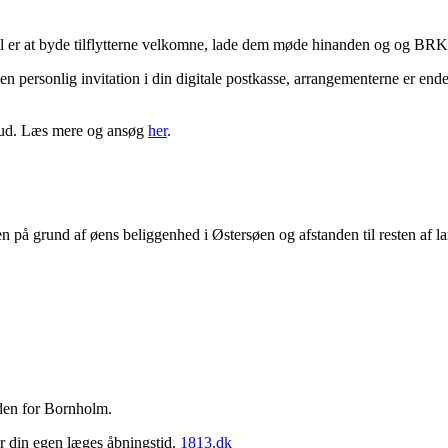
ål er at byde tilflytterne velkomne, lade dem møde hinanden og og BRK
n personlig invitation i din digitale postkasse, arrangementerne er endel
skud. Læs mere og ansøg
her
.
 Men på grund af øens beliggenhed i Østersøen og afstanden til resten af la
 uden for Bornholm.
r din egen læges åbningstid.
1813.dk