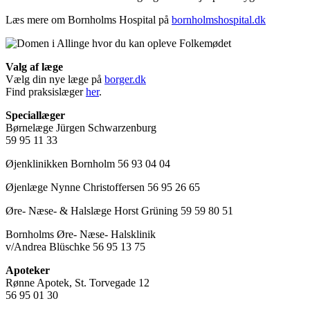
Læs mere om Bornholms Hospital på
bornholmshospital.dk
Valg af læge
Vælg din nye læge på
borger.dk
Find praksislæger
her
.
Speciallæger
Børnelæge Jürgen Schwarzenburg
59 95 11 33
Øjenklinikken Bornholm 56 93 04 04
Øjenlæge Nynne Christoffersen 56 95 26 65
Øre- Næse- & Halslæge Horst Grüning 59 59 80 51
Bornholms Øre- Næse- Halsklinik
v/Andrea Blüschke 56 95 13 75
Apoteker
Rønne Apotek, St. Torvegade 12
56 95 01 30