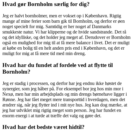
Hvad gør Bornholm særlig for dig?
Jeg er halvt bornholmer, men er vokset op i København. Rigtig
mange af mine ferier som barn gik til Bornholm, og derfor er øen
noget specielt for mig. Samtidig er her noget af Danmarks
smukkeste natur. Vi har klipperne og de hvide sandstrande. Det rå
og det idylliske, og det holder jeg meget af. Derudover er Bornholm
også en mulighed for mig til at få mere balance i livet. Det er muligt
at købe en bolig til en helt anden pris end i København, og det er
muligt for mig at få mere tid med min dreng.
Hvad har du fundet af fordele ved at flytte til
Bornholm?
Jeg er stadig i processen, og derfor har jeg endnu ikke høstet de
synergier, som jeg håber på. For eksempel bor jeg hos min mor i
Nexø, men har min arbejdsplads og min drengs børnehave ligger i
Rønne. Jeg har fået meget mere transporttid i hverdagen, men det
ændrer sig, når jeg flytter ind i mit nye hus. Jeg kan dog mærke, at
jeg har udviklet mig rigtig meget som person. Jeg har fundet en
enorm energi i at turde at træffe det valg og gøre det.
Hvad har det bedste været hidtil?