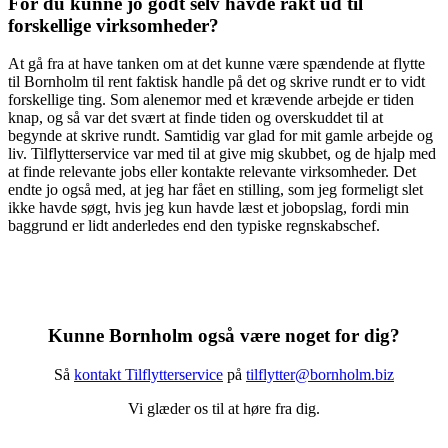
For du kunne jo godt selv havde rakt ud til
forskellige virksomheder?
At gå fra at have tanken om at det kunne være spændende at flytte
til Bornholm til rent faktisk handle på det og skrive rundt er to vidt
forskellige ting. Som alenemor med et krævende arbejde er tiden
knap, og så var det svært at finde tiden og overskuddet til at
begynde at skrive rundt. Samtidig var glad for mit gamle arbejde og
liv. Tilflytterservice var med til at give mig skubbet, og de hjalp med
at finde relevante jobs eller kontakte relevante virksomheder. Det
endte jo også med, at jeg har fået en stilling, som jeg formeligt slet
ikke havde søgt, hvis jeg kun havde læst et jobopslag, fordi min
baggrund er lidt anderledes end den typiske regnskabschef.
Kunne Bornholm også være noget for dig?
Så
kontakt Tilflytterservice
på
tilflytter@bornholm.biz
Vi glæder os til at høre fra dig.