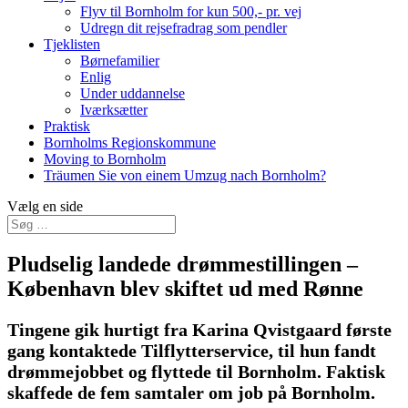
Flyv til Bornholm for kun 500,- pr. vej
Udregn dit rejsefradrag som pendler
Tjeklisten
Børnefamilier
Enlig
Under uddannelse
Iværksætter
Praktisk
Bornholms Regionskommune
Moving to Bornholm
Träumen Sie von einem Umzug nach Bornholm?
Vælg en side
Pludselig landede drømmestillingen –
København blev skiftet ud med Rønne
Tingene gik hurtigt fra Karina Qvistgaard første
gang kontaktede Tilflytterservice, til hun fandt
drømmejobbet og flyttede til Bornholm. Faktisk
skaffede de fem samtaler om job på Bornholm.