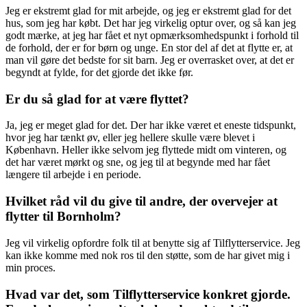
Jeg er ekstremt glad for mit arbejde, og jeg er ekstremt glad for det
hus, som jeg har købt. Det har jeg virkelig optur over, og så kan jeg
godt mærke, at jeg har fået et nyt opmærksomhedspunkt i forhold til
de forhold, der er for børn og unge. En stor del af det at flytte er, at
man vil gøre det bedste for sit barn. Jeg er overrasket over, at det er
begyndt at fylde, for det gjorde det ikke før.
Er du så glad for at være flyttet?
Ja, jeg er meget glad for det. Der har ikke været et eneste tidspunkt,
hvor jeg har tænkt øv, eller jeg hellere skulle være blevet i
København. Heller ikke selvom jeg flyttede midt om vinteren, og
det har været mørkt og sne, og jeg til at begynde med har fået
længere til arbejde i en periode.
Hvilket råd vil du give til andre, der overvejer at
flytter til Bornholm?
Jeg vil virkelig opfordre folk til at benytte sig af Tilflytterservice. Jeg
kan ikke komme med nok ros til den støtte, som de har givet mig i
min proces.
Hvad var det, som Tilflytterservice konkret gjorde.