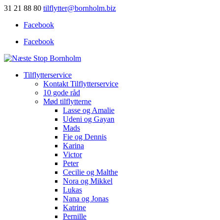
31 21 88 80
tilflytter@bornholm.biz
Facebook
Facebook
Tilflytterservice
Kontakt Tilflytterservice
10 gode råd
Mød tilflytterne
Lasse og Amalie
Udeni og Gayan
Mads
Fie og Dennis
Karina
Victor
Peter
Cecilie og Malthe
Nora og Mikkel
Lukas
Nana og Jonas
Katrine
Pernille