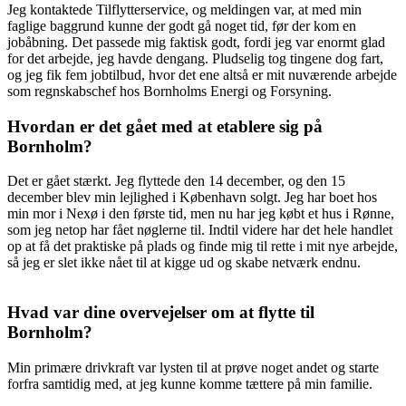
Jeg kontaktede Tilflytterservice, og meldingen var, at med min
faglige baggrund kunne der godt gå noget tid, før der kom en
jobåbning. Det passede mig faktisk godt, fordi jeg var enormt glad
for det arbejde, jeg havde dengang. Pludselig tog tingene dog fart,
og jeg fik fem jobtilbud, hvor det ene altså er mit nuværende arbejde
som regnskabschef hos Bornholms Energi og Forsyning.
Hvordan er det gået med at etablere sig på
Bornholm?
Det er gået stærkt. Jeg flyttede den 14 december, og den 15
december blev min lejlighed i København solgt. Jeg har boet hos
min mor i Nexø i den første tid, men nu har jeg købt et hus i Rønne,
som jeg netop har fået nøglerne til. Indtil videre har det hele handlet
op at få det praktiske på plads og finde mig til rette i mit nye arbejde,
så jeg er slet ikke nået til at kigge ud og skabe netværk endnu.
Hvad var dine overvejelser om at flytte til
Bornholm?
Min primære drivkraft var lysten til at prøve noget andet og starte
forfra samtidig med, at jeg kunne komme tættere på min familie.