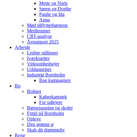
Mette og Niels
Søren og Dorthe
Paulie og Ida
Anna
Mød tilflytterbørnene
Medlemmer
CRT-analyse
Årsrapport 2025
Arbejde
Ledige stillinger
Iværksætter
Virksomhedsejer
Uddannelser
Industriø Bornholm
Bag kampagnen
Bo
Boliger
Køberkartotek
For udlejere
Børnepasning og skoler
Fritid på Bornholm
Opleve
Den grønne ø
Skab dit drømmeliv
Rejse