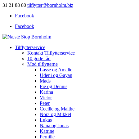
31 21 88 80
tilflytter@bornholm.biz
Facebook
Facebook
Tilflytterservice
Kontakt Tilflytterservice
10 gode råd
Mød tilflytterne
Lasse og Amalie
Udeni og Gayan
Mads
Fie og Dennis
Karina
Victor
Peter
Cecilie og Malthe
Nora og Mikkel
Lukas
Nana og Jonas
Katrine
Pernille