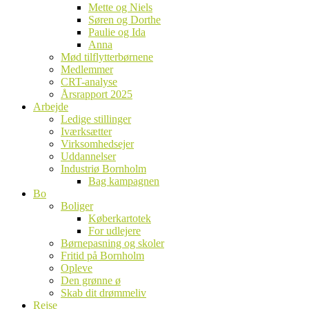
Mette og Niels
Søren og Dorthe
Paulie og Ida
Anna
Mød tilflytterbørnene
Medlemmer
CRT-analyse
Årsrapport 2025
Arbejde
Ledige stillinger
Iværksætter
Virksomhedsejer
Uddannelser
Industriø Bornholm
Bag kampagnen
Bo
Boliger
Køberkartotek
For udlejere
Børnepasning og skoler
Fritid på Bornholm
Opleve
Den grønne ø
Skab dit drømmeliv
Rejse