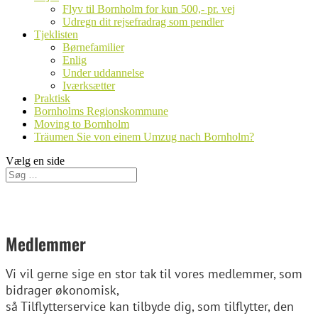
Flyv til Bornholm for kun 500,- pr. vej
Udregn dit rejsefradrag som pendler
Tjeklisten
Børnefamilier
Enlig
Under uddannelse
Iværksætter
Praktisk
Bornholms Regionskommune
Moving to Bornholm
Träumen Sie von einem Umzug nach Bornholm?
Vælg en side
Medlemmer
Vi vil gerne sige en stor tak til vores medlemmer, som
bidrager økonomisk,
så Tilflytterservice kan tilbyde dig, som tilflytter, den