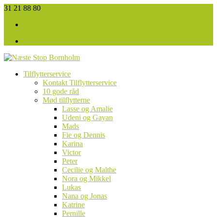
31 21 88 80
tilflytter@bornholm.biz
Facebook
Facebook
Tilflytterservice
Kontakt Tilflytterservice
10 gode råd
Mød tilflytterne
Lasse og Amalie
Udeni og Gayan
Mads
Fie og Dennis
Karina
Victor
Peter
Cecilie og Malthe
Nora og Mikkel
Lukas
Nana og Jonas
Katrine
Pernille