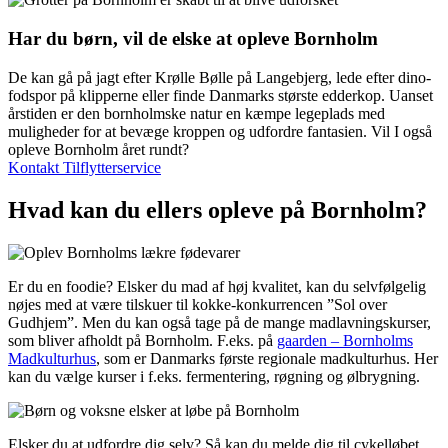
Har du børn, vil de elske at opleve Bornholm
De kan gå på jagt efter Krølle Bølle på Langebjerg, lede efter dino-
fodspor på klipperne eller finde Danmarks største edderkop. Uanset
årstiden er den bornholmske natur en kæmpe legeplads med
muligheder for at bevæge kroppen og udfordre fantasien. Vil I også
opleve Bornholm året rundt?
Kontakt Tilflytterservice
Hvad kan du ellers opleve på Bornholm?
Er du en foodie? Elsker du mad af høj kvalitet, kan du selvfølgelig
nøjes med at være tilskuer til kokke-konkurrencen ”Sol over
Gudhjem”. Men du kan også tage på de mange madlavningskurser,
som bliver afholdt på Bornholm. F.eks. på
gaarden – Bornholms
Madkulturhus
, som er Danmarks første regionale madkulturhus. Her
kan du vælge kurser i f.eks. fermentering, røgning og ølbrygning.
Elsker du at udfordre dig selv? Så kan du melde dig til cykelløbet