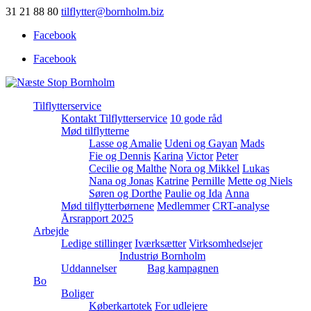
31 21 88 80
tilflytter@bornholm.biz
Facebook
Facebook
Tilflytterservice
Kontakt Tilflytterservice
10 gode råd
Mød tilflytterne
Lasse og Amalie
Udeni og Gayan
Mads
Fie og Dennis
Karina
Victor
Peter
Cecilie og Malthe
Nora og Mikkel
Lukas
Nana og Jonas
Katrine
Pernille
Mette og Niels
Søren og Dorthe
Paulie og Ida
Anna
Mød tilflytterbørnene
Medlemmer
CRT-analyse
Årsrapport 2025
Arbejde
Ledige stillinger
Iværksætter
Virksomhedsejer
Industriø Bornholm
Uddannelser
Bag kampagnen
Bo
Boliger
Køberkartotek
For udlejere