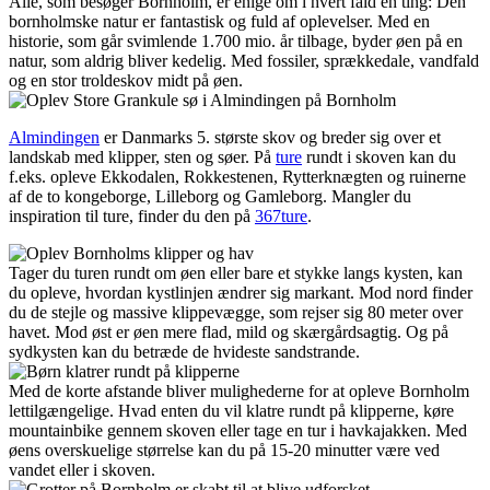
Alle, som besøger Bornholm, er enige om i hvert fald én ting: Den
bornholmske natur er fantastisk og fuld af oplevelser. Med en
historie, som går svimlende 1.700 mio. år tilbage, byder øen på en
natur, som aldrig bliver kedelig. Med fossiler, sprækkedale, vandfald
og en stor troldeskov midt på øen.
Almindingen
er Danmarks 5. største skov og breder sig over et
landskab med klipper, sten og søer. På
ture
rundt i skoven kan du
f.eks. opleve Ekkodalen, Rokkestenen, Rytterknægten og ruinerne
af de to kongeborge, Lilleborg og Gamleborg. Mangler du
inspiration til ture, finder du den på
367ture
.
Tager du turen rundt om øen eller bare et stykke langs kysten, kan
du opleve, hvordan kystlinjen ændrer sig markant. Mod nord finder
du de stejle og massive klippevægge, som rejser sig 80 meter over
havet. Mod øst er øen mere flad, mild og skærgårdsagtig. Og på
sydkysten kan du betræde de hvideste sandstrande.
Med de korte afstande bliver mulighederne for at opleve Bornholm
lettilgængelige. Hvad enten du vil klatre rundt på klipperne, køre
mountainbike gennem skoven eller tage en tur i havkajakken. Med
øens overskuelige størrelse kan du på 15-20 minutter være ved
vandet eller i skoven.