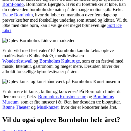
BornFondo
, Bornholms Bjergløb. Hvis du foretrækker at løbe, kan
du opleve den bornholmske natur på de mange motionsløb. F.eks.
Etape Bornholm
, hvor du løber en marathon over fem dage og
prøver kræfter med forskellige underlag som strand og klitter. Vil du
løbe med dine børn, kan I vælge det meget børnevenlige
Soft Ice
løbet
.
Er du vild med festivaler? På Bornholm kan du f.eks. opleve
madfestivalen Kulinarisk Ø, musikfestivalen
Wonderfestiwall
og
Bornholms Kulturuge
, som er en festival med
musik, litteratur, gastronomi og meget mere. Desuden bliver der
afholdt forskellige børnefestivaler på øen.
Er du mere til kunst, kultur og koncerter? På Bornholm finder du
flere museer, f.eks.
Bornholms Kunstmuseum
og
Bornholms
Museum
, som er fire museer i ét. Øen har desuden tre biografter,
Rønne Theater
og
Musikhuzet
, hvor der er koncerter hele året.
Vil du også opleve Bornholm hele året?