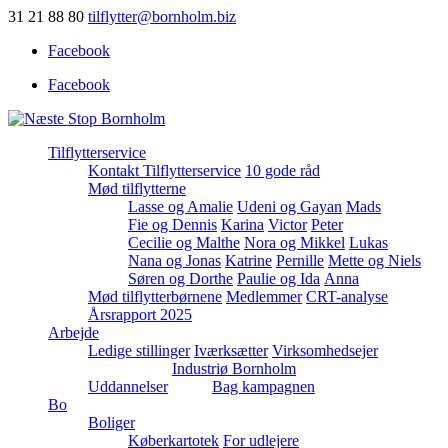
31 21 88 80
tilflytter@bornholm.biz
Facebook
Facebook
Tilflytterservice
Kontakt Tilflytterservice
10 gode råd
Mød tilflytterne
Lasse og Amalie
Udeni og Gayan
Mads
Fie og Dennis
Karina
Victor
Peter
Cecilie og Malthe
Nora og Mikkel
Lukas
Nana og Jonas
Katrine
Pernille
Mette og Niels
Søren og Dorthe
Paulie og Ida
Anna
Mød tilflytterbørnene
Medlemmer
CRT-analyse
Årsrapport 2025
Arbejde
Ledige stillinger
Iværksætter
Virksomhedsejer
Industriø Bornholm
Uddannelser
Bag kampagnen
Bo
Boliger
Køberkartotek
For udlejere