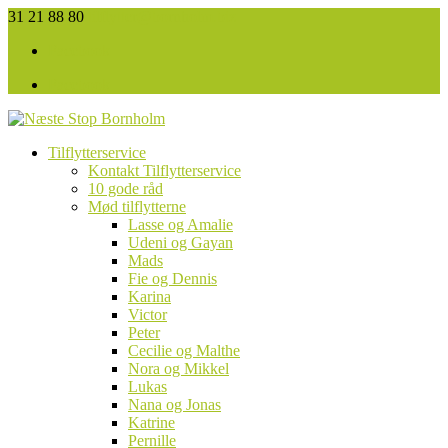
31 21 88 80
tilflytter@bornholm.biz
Facebook
Facebook
Tilflytterservice
Kontakt Tilflytterservice
10 gode råd
Mød tilflytterne
Lasse og Amalie
Udeni og Gayan
Mads
Fie og Dennis
Karina
Victor
Peter
Cecilie og Malthe
Nora og Mikkel
Lukas
Nana og Jonas
Katrine
Pernille