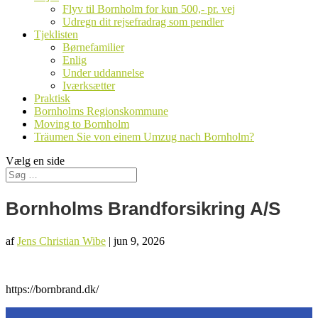
Flyv til Bornholm for kun 500,- pr. vej
Udregn dit rejsefradrag som pendler
Tjeklisten
Børnefamilier
Enlig
Under uddannelse
Iværksætter
Praktisk
Bornholms Regionskommune
Moving to Bornholm
Träumen Sie von einem Umzug nach Bornholm?
Vælg en side
Bornholms Brandforsikring A/S
af
Jens Christian Wibe
|
jun 9, 2026
https://bornbrand.dk/