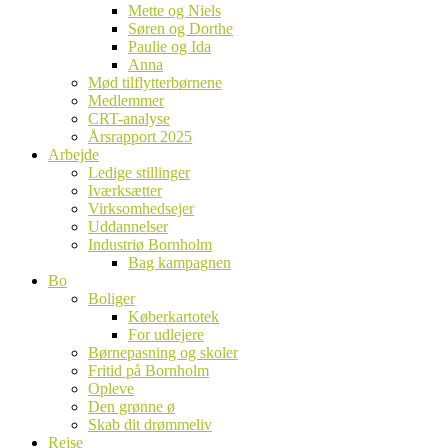
Mette og Niels
Søren og Dorthe
Paulie og Ida
Anna
Mød tilflytterbørnene
Medlemmer
CRT-analyse
Årsrapport 2025
Arbejde
Ledige stillinger
Iværksætter
Virksomhedsejer
Uddannelser
Industriø Bornholm
Bag kampagnen
Bo
Boliger
Køberkartotek
For udlejere
Børnepasning og skoler
Fritid på Bornholm
Opleve
Den grønne ø
Skab dit drømmeliv
Rejse