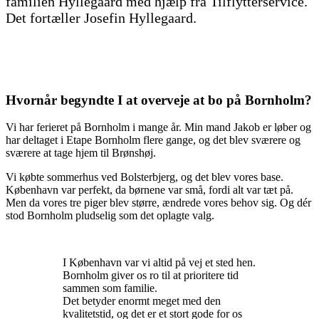
familien Hyllegaard med hjælp fra Tilflytterservice.
Det fortæller Josefin Hyllegaard.
Hvornår begyndte I at overveje at bo på Bornholm?
Vi har ferieret på Bornholm i mange år. Min mand Jakob er løber og
har deltaget i Etape Bornholm flere gange, og det blev sværere og
sværere at tage hjem til Brønshøj.
Vi købte sommerhus ved Bolsterbjerg, og det blev vores base.
København var perfekt, da børnene var små, fordi alt var tæt på.
Men da vores tre piger blev større, ændrede vores behov sig. Og dér
stod Bornholm pludselig som det oplagte valg.
I København var vi altid på vej et sted hen.
Bornholm giver os ro til at prioritere tid
sammen som familie.
Det betyder enormt meget med den
kvalitetstid, og det er et stort gode for os