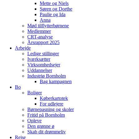
Mette og Niels
Søren og Dorthe
Paulie og Ida
Anna
Mød tilflytterbørnene
Medlemmer
CRT-analyse
Årsrapport 2025
Arbejde
Ledige stillinger
Iværksætter
Virksomhedsejer
Uddannelser
Industriø Bornholm
Bag kampagnen
Bo
Boliger
Køberkartotek
For udlejere
Børnepasning og skoler
Fritid på Bornholm
Opleve
Den grønne ø
Skab dit drømmeliv
Rejse