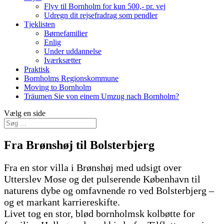
Flyv til Bornholm for kun 500,- pr. vej
Udregn dit rejsefradrag som pendler
Tjeklisten
Børnefamilier
Enlig
Under uddannelse
Iværksætter
Praktisk
Bornholms Regionskommune
Moving to Bornholm
Träumen Sie von einem Umzug nach Bornholm?
Vælg en side
Fra Brønshøj til Bolsterbjerg
Fra en stor villa i Brønshøj med udsigt over
Utterslev Mose og det pulserende København til
naturens dybe og omfavnende ro ved Bolsterbjerg –
og et markant karriereskifte.
Livet tog en stor, blød bornholmsk kolbøtte for