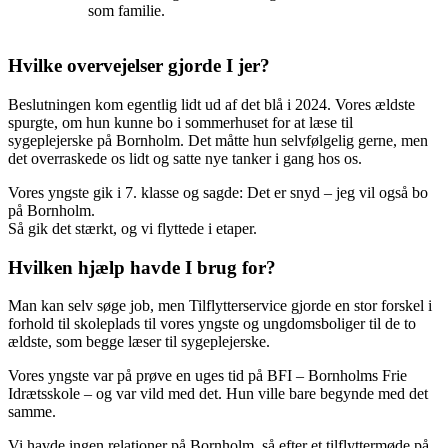
som familie.
Hvilke overvejelser gjorde I jer?
Beslutningen kom egentlig lidt ud af det blå i 2024. Vores ældste
spurgte, om hun kunne bo i sommerhuset for at læse til
sygeplejerske på Bornholm. Det måtte hun selvfølgelig gerne, men
det overraskede os lidt og satte nye tanker i gang hos os.
Vores yngste gik i 7. klasse og sagde: Det er snyd – jeg vil også bo
på Bornholm.
Så gik det stærkt, og vi flyttede i etaper.
Hvilken hjælp havde I brug for?
Man kan selv søge job, men Tilflytterservice gjorde en stor forskel i
forhold til skoleplads til vores yngste og ungdomsboliger til de to
ældste, som begge læser til sygeplejerske.
Vores yngste var på prøve en uges tid på BFI – Bornholms Frie
Idrætsskole – og var vild med det. Hun ville bare begynde med det
samme.
Vi havde ingen relationer på Bornholm, så efter et tilflyttermøde på