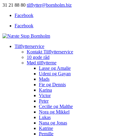
31 21 88 80
tilflytter@bornholm.biz
Facebook
Facebook
Tilflytterservice
Kontakt Tilflytterservice
10 gode råd
Mød tilflytterne
Lasse og Amalie
Udeni og Gayan
Mads
Fie og Dennis
Karina
Victor
Peter
Cecilie og Malthe
Nora og Mikkel
Lukas
Nana og Jonas
Katrine
Pernille