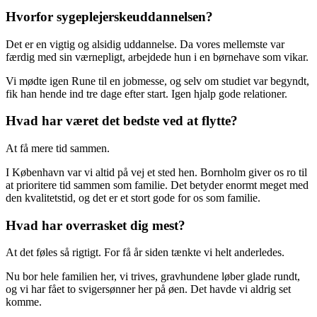
Hvorfor sygeplejerskeuddannelsen?
Det er en vigtig og alsidig uddannelse. Da vores mellemste var
færdig med sin værnepligt, arbejdede hun i en børnehave som vikar.
Vi mødte igen Rune til en jobmesse, og selv om studiet var begyndt,
fik han hende ind tre dage efter start. Igen hjalp gode relationer.
Hvad har været det bedste ved at flytte?
At få mere tid sammen.
I København var vi altid på vej et sted hen. Bornholm giver os ro til
at prioritere tid sammen som familie. Det betyder enormt meget med
den kvalitetstid, og det er et stort gode for os som familie.
Hvad har overrasket dig mest?
At det føles så rigtigt. For få år siden tænkte vi helt anderledes.
Nu bor hele familien her, vi trives, gravhundene løber glade rundt,
og vi har fået to svigersønner her på øen. Det havde vi aldrig set
komme.