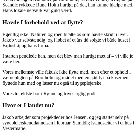
Scandic rykkede Rune Holm hurtigt på det, han kunne hjælpe med.
Hans lokale netværk var guld værd.
Havde I forbehold ved at flytte?
Egentlig ikke. Naturen og roen tiltalte os som næste skridt i livet.
Jakob var selvstændig, og i løbet af et års tid solgte vi både huset i
Brønshøj og hans firma.
I starten pendlede han, men det blev man hurtigt mæt af – vi ville jo
være her.
Vores mellemste ville faktisk ikke flytte med, men efter et ophold i
værnepligten på Bornholm og mødet med en sød fyr på kasernen
flyttede hun med og læser nu også til sygeplejerske.
Vores to ældste bor i Rønne og trives rigtig godt.
Hvor er I landet nu?
Jakob arbejder som projektleder hos Jensen, og jeg starter selv på
sygeplejerskeuddannelsen i februar. Samtidig istandsætter vi et hus i
Vestermarie.